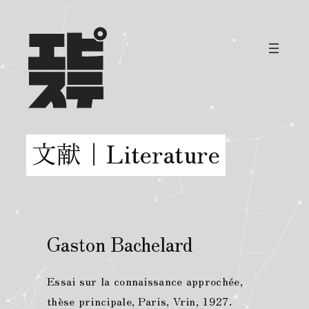
内
容
を
ス
キ
ッ
プ
文献｜Literature
Gaston Bachelard
Essai sur la connaissance approchée,
thèse principale, Paris, Vrin, 1927.