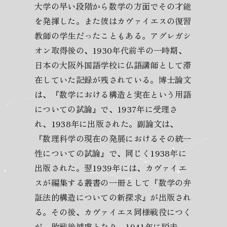
大学の早い段階から数学の方面でその才能
を発揮した。また彼はカヴァイエスの復習
教師の学生だったこともある。アグレガシ
オン取得後の、1930年代前半の一時期、
日本の大阪外国語学校に仏語講師として滞
在していた記録が残されている。博士論文
は、『数学における構造と実在という用語
についての試論』で、1937年に受理さ
れ、1938年に出版された。副論文は、
『数理科学の現在の発展におけるその統一
性についての試論』で、同じく1938年に
出版された。翌1939年には、カヴァイエ
スが編集する叢書の一冊として『数学の弁
証法的構造についての新探求』が出版され
る。その後、カヴァイエス同様戦役につく
が、敗戦後捕虜となり、1941年に脱走。