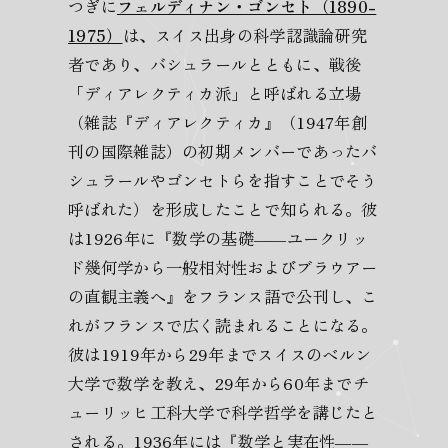
つぎに
フェルディナン・ゴンセト（1890-
1975）
は、スイス出身の科学認識論研究
者であり、バシュラールとともに、戦後
「ディアレクティカ派」と呼ばれる立場
（雑誌『ディアレクティカ』（1947年創
刊の国際雑誌）の初期メンバーであったバ
シュラールやゴンセトらを指すことでそう
呼ばれた）を形成したことで知られる。彼
は1926年に『数学の基礎――ユークリッ
ド幾何学から一般相対性およびブラウアー
の直観主義へ』をフランス語で公刊し、こ
れがフランスで広く読まれることになる。
彼は1919年から29年までスイスのベルン
大学で数学を教え、29年から60年までチ
ューリッヒ工科大学で科学哲学を講じたと
される。1936年には『数学と実在性――