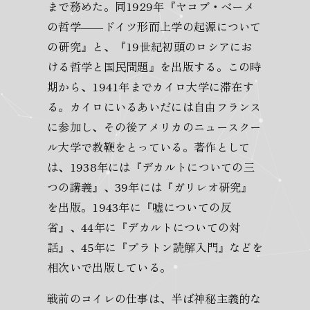
まで務めた。同1929年『ヤコブ・ベーメ
の哲学――ドイツ形而上学の起源について
の研究』と、『19世紀初頭のロシアにお
ける哲学と国民問題』を出版する。この時
期から、1941年までカイロ大学に滞在す
る。カイロにいるあいだには自由フランス
に参加し、その後アメリカのニュースクー
ル大学で教鞭をとっている。著作として
は、1938年には『デカルトについての三
つの講義』、39年には『ガリレオ研究』
を出版。1943年に『嘘についての反
省』、44年に『デカルトについての対
話』、45年に『プラトン読解入門』などを
相次いで出版している。
戦前のコイレの仕事は、半ば神秘主義的な