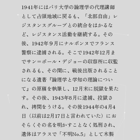
1941年にはパリ大学の論理学の代理講師
として占領地域に戻るも、「北部自由」レ
ジスタンスグループとの統合をはかるな
ど、レジスタンス活動を継続する。その
後、1942年９月にナルボンヌでフランス
警察に逮捕される。そこで1942年12月ま
でサン＝ポール・デジョーの収容所に収監
されるも、その間に、戦後出版されること
になる遺著『論理学と学知の理論につい
て』の原稿を執筆し、12月末に脱獄を果た
す。その後、1943年8月に逮捕、投獄さ
れ、拷問をうける。その後1944年の4月4
日（以前は2月17日と言われていた）にお
そらくその名を明かすことなく処刑され、
遺体はアラスで「不明No.5」として木製