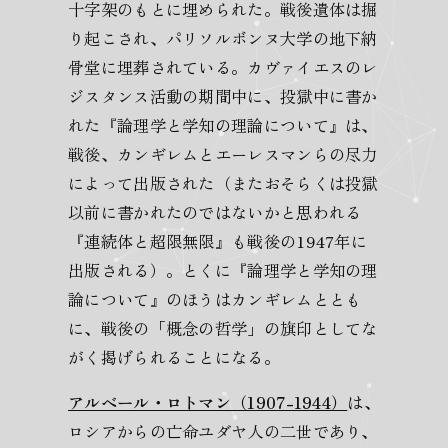
十字架のもとに埋められた。戦後遺体は掘
り起こされ、パリソルボンヌ大学の地下納
骨堂に埋葬されている。カヴァイエスのレ
ジスタンス活動の期間中に、投獄中に書か
れた『論理学と学知の理論について』は、
戦後、カンギレムとエーレスマンらの尽力
によって出版された（またおそらくは投獄
以前に書かれたのではないかと思われる
『連続体と超限無限』も戦後の1947年に
出版される）。とくに『論理学と学知の理
論について』のほうはカンギレムととも
に、戦後の「概念の哲学」の旗印としてな
がく掲げられることになる。
アルベール・ロトマン（1907-1944）
は、
ロシアからの亡命ユダヤ人の二世であり、