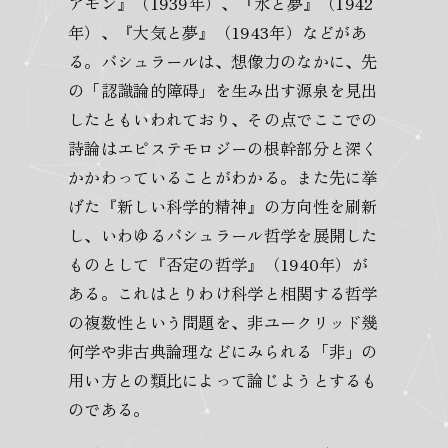
アモン』（1939年）、『水と夢』（1942
年）、『大気と夢』（1943年）などがあ
る。バシュラールは、想像力のなかに、先
の「認識論的障碍」を生み出す源泉を見出
したともいわれており、その点でここでの
詩論はエピステモロジーの根幹部分と深く
かかわっていることがわかる。また先に挙
げた『新しい科学的精神』の方向性を刷新
し、いわゆるバシュラール哲学を展開した
ものとして『否定の哲学』（1940年）が
ある。これはとりわけ科学と相関する哲学
の複数性という問題を、非ユークリッド幾
何学や非古典論理などにみられる「非」の
用い方との類比によって論じようとするも
のである。