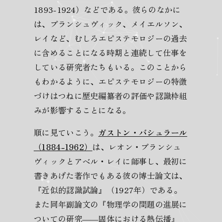
1893-1924）などである。彼らのなかに
は、ブランシュヴィック、メイエルソン、
レイなど、むしろエピステモロジーの過去
に含めることになる時期と連続して仕事を
している研究者たちもいる。このことから
もわかるように、エピステモロジーの特徴
づけはつねに歴史編纂者の評価や認識枠組
みが影響することになる。
順に見ていこう。
ガストン・バシュラール
（1884-1962）
は、レオン・ブランシュ
ヴィックとアベル・レイに師事し、最初に
書きあげた著作でもある彼の博士論文は、
『近似的認識試論』（1927年）である。
また同年副論文の『物理学の問題の進展に
ついての研究――固体における熱伝播』