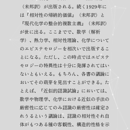
（未邦訳）が出版される。続く1929年に
は『相対性の帰納的価値』（未邦訳）と
『現代化学の整合的複数主義』（未邦訳）
が世に出る。ここまでで、数学（解析
学）、熱力学、相対性理論、化学について
のエピステモロジーを相次いで出版するこ
とになる。ただし、この時点ではエピステ
モロジーの特異性は十分に発揮されてはい
ないともいえる。もちろん、各書の議論に
おいてその萌芽を見出すことができる。た
とえば、『近似的認識試論』においては、
数学や物理学、化学における近似の手法の
厳密性に応じてのみ認識の厳密性は確定さ
れうるという議論は、認識の相対性それ自
体がもつある種の客観性、構造的性格を示