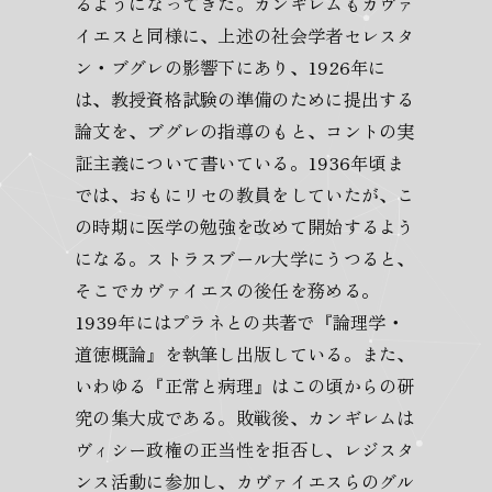
るようになってきた。カンギレムもカヴァ
イエスと同様に、上述の社会学者セレスタ
ン・ブグレの影響下にあり、1926年に
は、教授資格試験の準備のために提出する
論文を、ブグレの指導のもと、コントの実
証主義について書いている。1936年頃ま
では、おもにリセの教員をしていたが、こ
の時期に医学の勉強を改めて開始するよう
になる。ストラスブール大学にうつると、
そこでカヴァイエスの後任を務める。
1939年にはプラネとの共著で『論理学・
道徳概論』を執筆し出版している。また、
いわゆる『正常と病理』はこの頃からの研
究の集大成である。敗戦後、カンギレムは
ヴィシー政権の正当性を拒否し、レジスタ
ンス活動に参加し、カヴァイエスらのグル