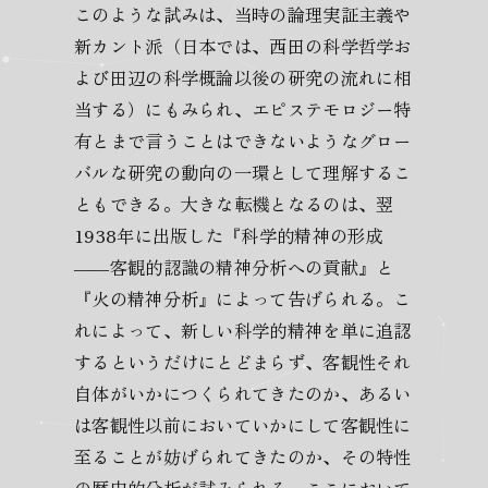
このような試みは、当時の論理実証主義や
新カント派（日本では、西田の科学哲学お
よび田辺の科学概論以後の研究の流れに相
当する）にもみられ、エピステモロジー特
有とまで言うことはできないようなグロー
バルな研究の動向の一環として理解するこ
ともできる。大きな転機となるのは、翌
1938年に出版した『科学的精神の形成
――客観的認識の精神分析への貢献』と
『火の精神分析』によって告げられる。こ
れによって、新しい科学的精神を単に追認
するというだけにとどまらず、客観性それ
自体がいかにつくられてきたのか、あるい
は客観性以前においていかにして客観性に
至ることが妨げられてきたのか、その特性
の歴史的分析が試みられる。ここにおいて