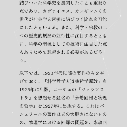
結びついた科学史を展開したことも重要な
点であり、カヴァイエス、カンギレムらの
世代が社会学と密接に結びつく流れを可能
にしたともいえる。また、科学と宗教の二
つの歴史的展開の並行性に注目するととも
に、科学の起源としての技術に注目した点
もあらためて想起される必要があるだろ
う。
以下では、1920年代以降の著作のみを挙
げておく。『科学哲学と道徳哲学原論』を
1925年に出版。ニーチェの『ツァラツス
トラ』を想起せる題名の『永劫回帰と物理
の哲学』を1927年に出版する。これはバ
シュラールの著作ほどの大胆さはないもの
の、物理学における回帰の問題を、永劫回